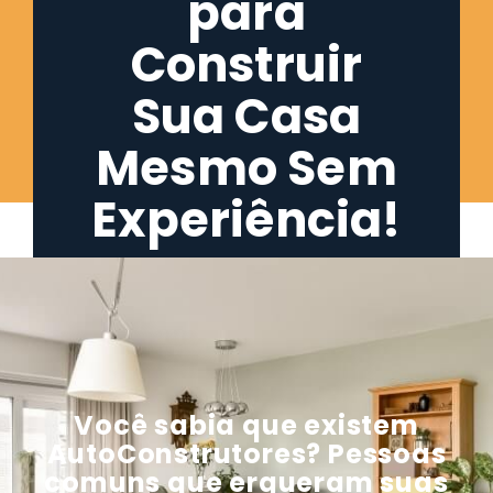
para
Construir
Sua Casa
Mesmo Sem
Experiência!
Você sabia que existem
AutoConstrutores? Pessoas
comuns que ergueram suas