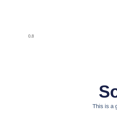
So
This is a