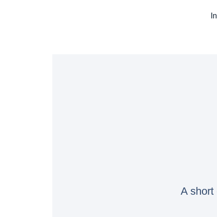
In
A short